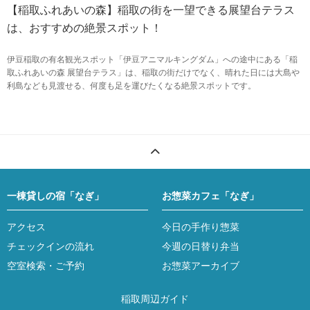
【稲取ふれあいの森】稲取の街を一望できる展望台テラス
は、おすすめの絶景スポット！
伊豆稲取の有名観光スポット「伊豆アニマルキングダム」への途中にある「稲
取ふれあいの森 展望台テラス」は、稲取の街だけでなく、晴れた日には大島や
利島なども見渡せる、何度も足を運びたくなる絶景スポットです。
一棟貸しの宿「なぎ」
お惣菜カフェ「なぎ」
アクセス
今日の手作り惣菜
チェックインの流れ
今週の日替り弁当
空室検索・ご予約
お惣菜アーカイブ
稲取周辺ガイド