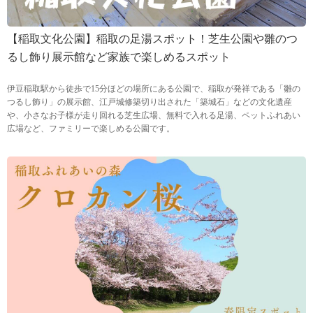
【稲取文化公園】稲取の足湯スポット！芝生公園や雛のつ
るし飾り展示館など家族で楽しめるスポット
伊豆稲取駅から徒歩で15分ほどの場所にある公園で、稲取が発祥である「雛の
つるし飾り」の展示館、江戸城修築切り出された「築城石」などの文化遺産
や、小さなお子様が走り回れる芝生広場、無料で入れる足湯、ペットふれあい
広場など、ファミリーで楽しめる公園です。